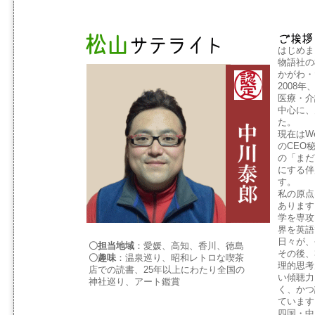
はじめま
物語社の
かがわ・
2008
医療・介
中心に、
た。
現在はW
のCEO
の「まだ
にする伴
す。
私の原点
あります
学を専攻
界を英語
日々が、
〇担当地域
：愛媛、高知、香川、徳島
その後、
〇趣味
：温泉巡り、昭和レトロな喫茶
理的思考
店での読書、25年以上にわたり全国の
い傾聴力
神社巡り、アート鑑賞
く、かつ
ています
四国・中