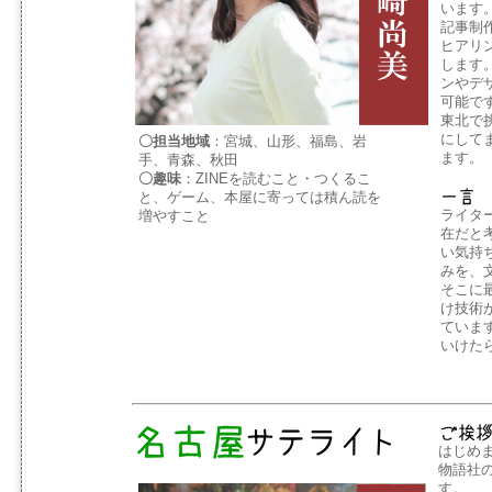
います
記事制
ヒアリ
します
ンやデ
可能で
東北で
にして
〇担当地域
：宮城、山形、福島、岩
ます。
手、青森、秋田
〇趣味
：ZINEを読むこと・つくるこ
と、ゲーム、本屋に寄っては積ん読を
ライタ
増やすこと
在だと
い気持
みを、
そこに
け技術
ていま
いけた
はじめ
物語社
す。