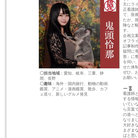
主にラ
正看護
て、医
たが、医
険など
す。
企画立
オフラ
記事制
疑問に
形」に
を伺い
せた体
ぜひ、
〇担当地域
：愛知、岐阜、三重、静
お願い
岡、長野
〇趣味
：海外・国内旅行、動物の動画
鑑賞、アニメ・漫画鑑賞、散歩、カフ
看護師
ェ巡り、新しいグルメ発見
する情
いてい
ら言葉
の道へ
なりま
大好き
まざま
ばと思