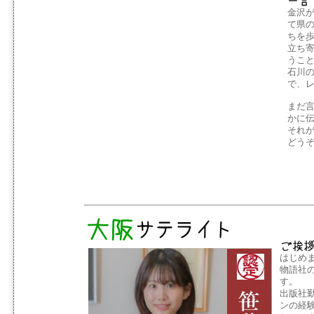
金沢
て県の
ちを
立ち
うこ
石川
で、
まだ
かに
それ
どう
はじめ
物語社
す。
出版社
ンの経