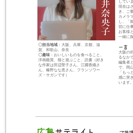
してい
現在は
き、ご
カメラ
し、「
切に仕
お客様
一緒に
〇担当地域
：大阪、兵庫、京都、滋
賀、和歌山、奈良
大阪の
〇趣味
：おいしいものを食べること、
るなか
洋画鑑賞、猫と遊ぶこと、読書（好き
編集者
な作家は田辺聖子さん、江國香織さ
で、岡
ん、榛野なな恵さん、フランソワー
「もっ
ズ・サガンです）
感に突
います