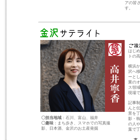
アの皆
す。
はじ
トの
横浜
沢へ移
ーと
業の
ス領
現場
記事
んと
景を
〇担当地域
：石川、富山、福井
影・
〇趣味
：まち歩き、スマホでの写真撮
の人
影、日本酒、金沢のお土産発掘
葉で