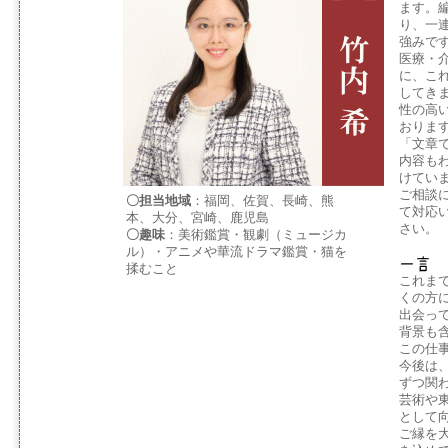
ます。
り、一
強みで
医療・
に、これ
してき
性の高
おりま
「文章
内容も
けてい
ご相談
〇担当地域
：福岡、佐賀、長崎、熊
て対応
本、大分、宮崎、鹿児島
さい。
〇趣味
：美術鑑賞・観劇（ミュージカ
ル）・アニメや華流ドラマ鑑賞・猫を
揉むこと
これま
くの方
出会っ
背景も
この仕
今後は
ずつ関
芸術や
として
ご縁を