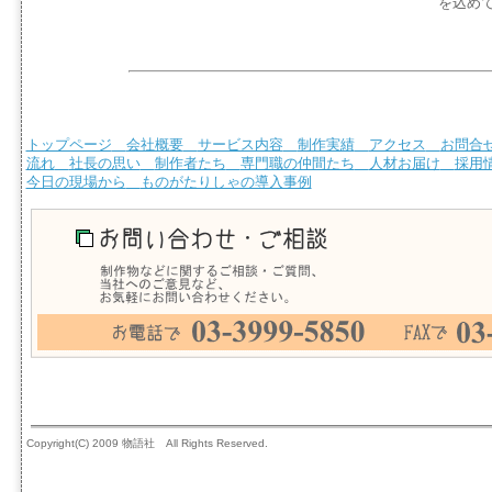
を込め
トップページ
会社概要
サービス内容
制作実績
アクセス
お問合
流れ
社長の思い
制作者たち
専門職の仲間たち
人材お届け
採用
今日の現場から
ものがたりしゃの導入事例
Copyright(C) 2009 物語社 All Rights Reserved.