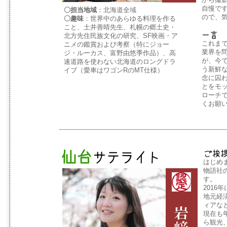
自慢で
〇担当地域
：北海道全域
ので、
〇趣味
：世界中のあらゆる料理を作る
こと、土井善晴先生、札幌の郷土史・
北方先住民族文化の研究、SF映画・ア
これま
ニメの鑑賞および考察（特にジョー
業界を
ジ・ルーカス、富野由悠季作品）、高
が、今
速道路を使わない北海道のロングドラ
う新鮮
イブ（愛車はワゴンRのMT仕様）
念に囚
とをモ
ローチ
くお願
はじめ
物語社
す。
201
地元経
ィアな
現在も
ら観光