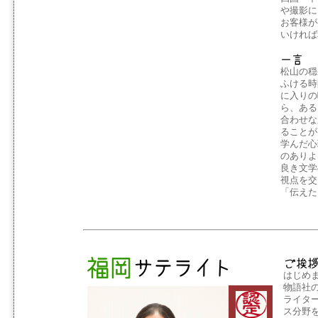
や撮影に
お客様が
いければ
松山の穏
ふける時
に入りの
ら、ある
合わせな
ることが
学んだ心
のありよ
良き文学
視点を交
「伝えた
はじめ
物語社
ライタ
ス分野