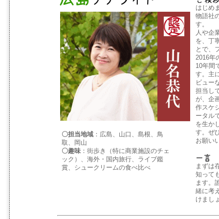
はじめ
物語社
す。
人や企
を、丁
とで、
2016
10年間
す。主
ビュー
担当し
が、企
作スケ
ータル
を生か
す。ぜ
〇担当地域
：広島、山口、島根、鳥
お願い
取、岡山
〇趣味
：街歩き（特に商業施設のチェ
ック）、海外・国内旅行、ライブ鑑
まずは
賞、シュークリームの食べ比べ
知って
ます。
緒に考
けまし