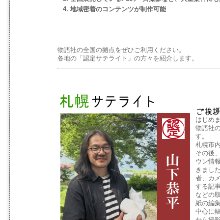
4. 地域密着のコンテンツが制作可能
物語社の全国の拠点をぜひご利用ください。
各地の「認定サテライト」の方々を紹介します。
はじめ
物語社
す。
札幌市
その後
ウン情
きました
者、カ
する記
などの
紙の編
中心に
から撮